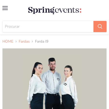
Menu
HOME
Fardas
Farda I9